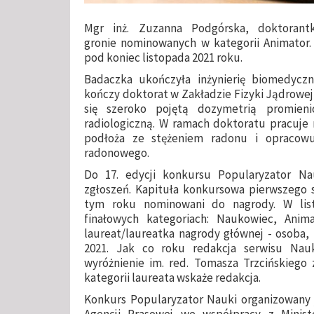
Mgr inż. Zuzanna Podgórska, doktorant
gronie nominowanych w kategorii Animator.
pod koniec listopada 2021 roku.
Badaczka ukończyła inżynierię biomedyczn
kończy doktorat w Zakładzie Fizyki Jądrowej 
się szeroko pojętą dozymetrią promien
radiologiczną. W ramach doktoratu pracuje 
podłoża ze stężeniem radonu i opracow
radonowego.
Do 17. edycji konkursu Popularyzator Na
zgłoszeń. Kapituła konkursowa pierwszego st
tym roku nominowani do nagrody. W list
finałowych kategoriach: Naukowiec, Anima
laureat/laureatka nagrody głównej - osoba,
2021. Jak co roku redakcja serwisu Na
wyróżnienie im. red. Tomasza Trzcińskiego 
kategorii laureata wskaże redakcja.
Konkurs Popularyzator Nauki organizowany j
Agencji Prasowej we współpracy z Minis