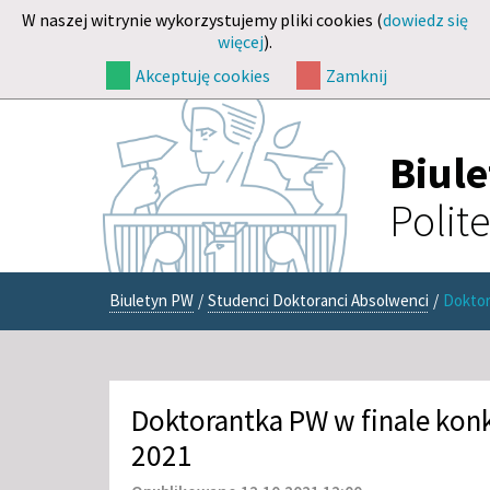
W naszej witrynie wykorzystujemy pliki cookies (
dowiedz się
więcej
).
Akceptuję cookies
Zamknij
Biul
Polit
Biuletyn PW
/
Studenci Doktoranci Absolwenci
/
Doktor
Doktorantka PW w finale kon
2021