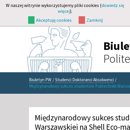
W naszej witrynie wykorzystujemy pliki cookies (
dowiedz się
więcej
).
Akceptuję cookies
Zamknij
Biul
Polit
Biuletyn PW
/
Studenci Doktoranci Absolwenci
/
Międzynarodowy sukces studentów Politechniki Warsza
Międzynarodowy sukces stud
Warszawskiej na Shell Eco-m