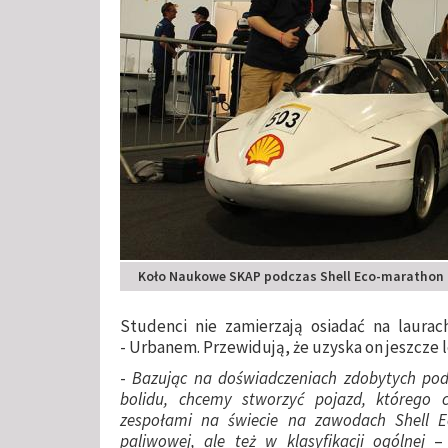
Koło Naukowe SKAP podczas Shell Eco-marathon 
Studenci nie zamierzają osiadać na laurac
- Urbanem. Przewidują, że uzyska on jeszcze l
-
Bazując na doświadczeniach zdobytych po
bolidu, chcemy stworzyć pojazd, którego 
zespołami na świecie na zawodach Shell Ec
paliwowej, ale też w klasyfikacji ogólnej
– 