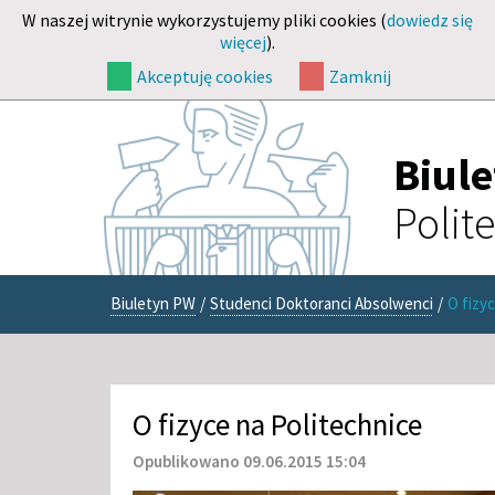
W naszej witrynie wykorzystujemy pliki cookies (
dowiedz się
więcej
).
Akceptuję cookies
Zamknij
Biul
Polit
Biuletyn PW
/
Studenci Doktoranci Absolwenci
/
O fizy
O fizyce na Politechnice
Opublikowano 09.06.2015 15:04