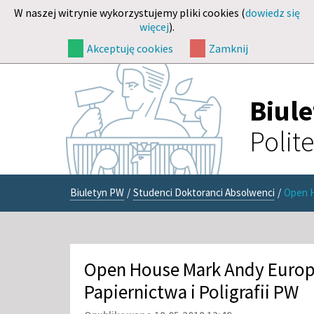
W naszej witrynie wykorzystujemy pliki cookies (
dowiedz się
więcej
).
Akceptuję cookies
Zamknij
Biul
Polit
Biuletyn PW
/
Studenci Doktoranci Absolwenci
/
Open H
Open House Mark Andy Europ
Papiernictwa i Poligrafii PW