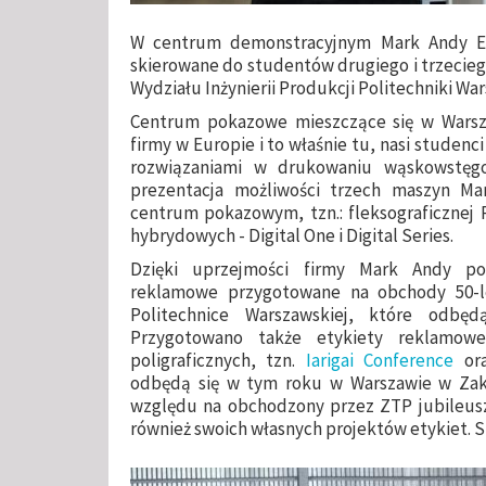
W centrum demonstracyjnym Mark Andy Eu
skierowane do studentów drugiego i trzecieg
Wydziału Inżynierii Produkcji Politechniki War
Centrum pokazowe mieszczące się w Warsz
firmy w Europie i to właśnie tu, nasi studenc
rozwiązaniami w drukowaniu wąskowstęg
prezentacja możliwości trzech maszyn M
centrum pokazowym, tzn.: fleksograficznej
hybrydowych - Digital One i Digital Series.
Dzięki uprzejmości firmy Mark Andy po
reklamowe przygotowane na obchody 50-le
Politechnice Warszawskiej, które odbę
Przygotowano także etykiety reklamow
poligraficznych, tzn.
Iarigai Conference
or
odbędą się w tym roku w Warszawie w Zakła
względu na obchodzony przez ZTP jubileusz
również swoich własnych projektów etykiet. S