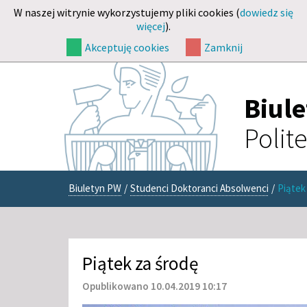
W naszej witrynie wykorzystujemy pliki cookies (
dowiedz się
więcej
).
Akceptuję cookies
Zamknij
Biul
Polit
Biuletyn PW
/
Studenci Doktoranci Absolwenci
/
Piątek
Piątek za środę
Opublikowano 10.04.2019 10:17