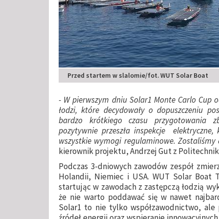
Przed startem w slalomie/fot. WUT Solar Boat
- W pierwszym dniu Solar1 Monte Carlo Cup od
łodzi, które decydowały o dopuszczeniu p
bardzo krótkiego czasu przygotowania z
pozytywnie przeszła inspekcje elektryczne, k
wszystkie wymogi regulaminowe. Zostaliśmy 
kierownik projektu, Andrzej Gut z Politechnik
Podczas 3-dniowych zawodów zespół zmierzył
Holandii, Niemiec i USA. WUT Solar Boat T
startując w zawodach z zastępczą łodzią wyk
że nie warto poddawać się w nawet najbard
Solar1 to nie tylko współzawodnictwo, ale
źródeł energii oraz wspieranie innowacyjnych 