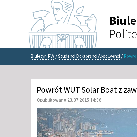
Biul
Polit
Biuletyn PW
/
Studenci Doktoranci Absolwenci
/
Powró
Powrót WUT Solar Boat z z
Opublikowano 23.07.2015 14:36