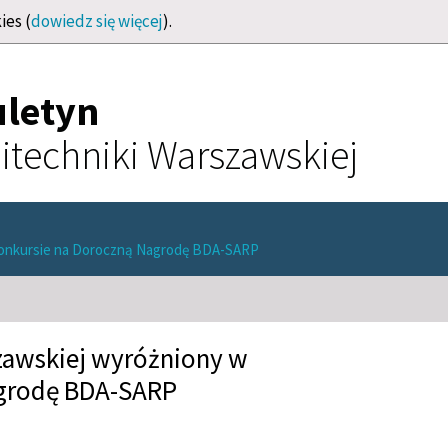
ies (
dowiedz się więcej
).
uletyn
itechniki Warszawskiej
 konkursie na Doroczną Nagrodę BDA-SARP
zawskiej wyróżniony w
agrodę BDA-SARP