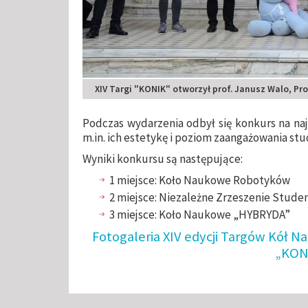
XIV Targi "KONIK" otworzył prof. Janusz Walo, Pro
Podczas wydarzenia odbył się konkurs na naj
m.in. ich estetykę i poziom zaangażowania stu
Wyniki konkursu są następujące:
1 miejsce: Koło Naukowe Robotyków
2 miejsce: Niezależne Zrzeszenie Stud
3 miejsce: Koło Naukowe „HYBRYDA”
Fotogaleria XIV edycji Targów Kół N
„KON