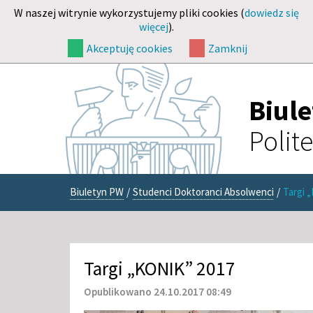
W naszej witrynie wykorzystujemy pliki cookies (
dowiedz się
więcej
).
Akceptuję cookies
Zamknij
Biul
Polit
Biuletyn PW
/
Studenci Doktoranci Absolwenci
/
Targi 
Targi „KONIK” 2017
Opublikowano 24.10.2017 08:49