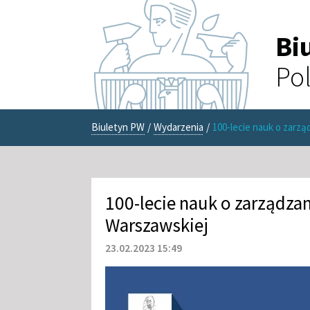
Bi
Pol
Biuletyn PW
/
Wydarzenia
/
100-lecie nauk o zarz
100-lecie nauk o zarządzan
Warszawskiej
23.02.2023 15:49