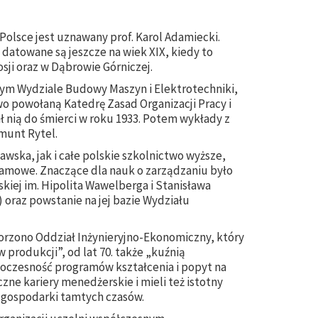
olsce jest uznawany prof. Karol Adamiecki.
 datowane są jeszcze na wiek XIX, kiedy to
sji oraz w Dąbrowie Górniczej.
nym Wydziale Budowy Maszyn i Elektrotechniki,
owo powołaną Katedrę Zasad Organizacji Pracy i
 nią do śmierci w roku 1933. Potem wykłady z
munt Rytel.
awska, jak i całe polskie szkolnictwo wyższe,
ramowe. Znaczące dla nauk o zarządzaniu było
skiej im. Hipolita Wawelberga i Stanisława
 oraz powstanie na jej bazie Wydziału
orzono Oddział Inżynieryjno-Ekonomiczny, który
w produkcji”, od lat 70. także „kuźnią
owoczesność programów kształcenia i popyt na
zne kariery menedżerskie i mieli też istotny
 gospodarki tamtych czasów.