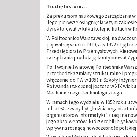
Trochę historii…
Za prekursora naukowego zarządzania w P
Jego pierwsze osiągnięcia w tym zakresie
dyrektorował w kilku kolejno hutach w Ro
W Politechnice Warszawskiej, na ówczes
pojawił się w roku 1919, a w 1922 objął n
Przedsiębiorstw Przemysłowych. Kierował
zarządzania produkcją kontynuował Zyg
Po II wojnie światowej Politechnika Warsz
przechodziła zmiany strukturalne i prog
włączenie do PW w 1951 r. Szkoły Inżynier
Rotwanda (założonej jeszcze w XIX wieku)
Mechanicznego Technologicznego.
W ramach tego wydziału w 1952 roku utw
od lat 60. zwany był „kuźnią organizatoró
organizatorów informatyki” z racji na n
jego absolwentów, którzy robili błyskawic
wpływ na rosnącą nowoczesność polskiej