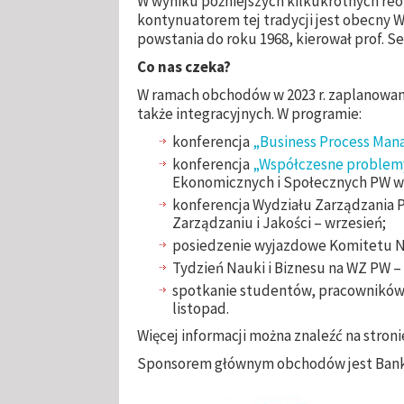
W wyniku późniejszych kilkukrotnych reo
kontynuatorem tej tradycji jest obecny 
powstania do roku 1968, kierował prof. S
Co nas czeka?
W ramach obchodów w 2023 r. zaplanowan
także integracyjnych. W programie:
konferencja
„Business Process Man
konferencja
„Współczesne problem
Ekonomicznych i Społecznych PW w 
konferencja Wydziału Zarządzania 
Zarządzaniu i Jakości – wrzesień;
posiedzenie wyjazdowe Komitetu Nau
Tydzień Nauki i Biznesu na WZ PW –
spotkanie studentów, pracowników
listopad.
Więcej informacji można znaleźć na stron
Sponsorem głównym obchodów jest Bank