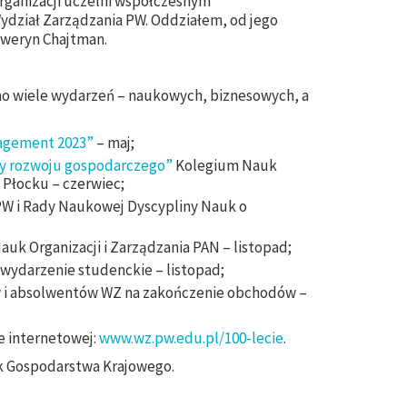
rganizacji uczelni współczesnym
Wydział Zarządzania PW. Oddziałem, od jego
eweryn Chajtman.
o wiele wydarzeń – naukowych, biznesowych, a
agement 2023”
– maj;
y rozwoju gospodarczego”
Kolegium Nauk
Płocku – czerwiec;
PW i Rady Naukowej Dyscypliny Nauk o
k Organizacji i Zarządzania PAN – listopad;
 wydarzenie studenckie – listopad;
 i absolwentów WZ na zakończenie obchodów –
ie internetowej:
www.wz.pw.edu.pl/100-lecie
.
 Gospodarstwa Krajowego.