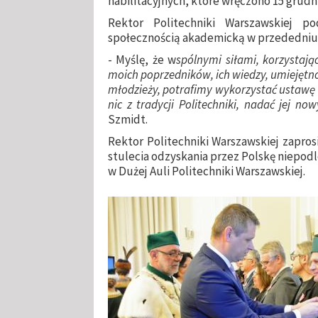
habilitacyjnych, które wręczono 15 grudni
Rektor Politechniki Warszawskiej po
społecznością akademicką w przededniu 
- Myślę, że w
spólnymi siłami, korzystaj
moich poprzedników, ich wiedzy, umiejętno
młodzieży, potrafimy wykorzystać ustawę w
nic z tradycji Politechniki, nadać jej n
Szmidt.
Rektor Politechniki Warszawskiej zapros
stulecia odzyskania przez Polskę niepodle
w Dużej Auli Politechniki Warszawskiej.