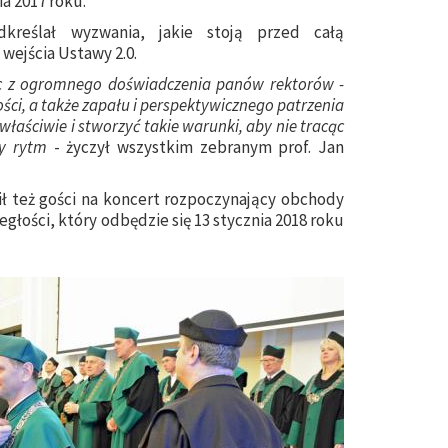
a 2017 roku.
dkreślał wyzwania, jakie stoją przed całą
wejścia Ustawy 2.0.
ąc z ogromnego doświadczenia panów rektorów -
ści, a także zapału i perspektywicznego patrzenia
łaściwie i stworzyć takie warunki, aby nie tracąc
owy rytm
- życzył wszystkim zebranym prof. Jan
ił też gości na koncert rozpoczynający obchody
głości, który odbędzie się 13 stycznia 2018 roku