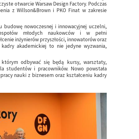
oczyste otwarcie Warsaw Design Factory. Podczas
nia z Willson&Brown i PKO Finat w zakresie
u budowę nowoczesnej i innowacyjnej uczelni,
h zespołów młodych naukowców i w pełni
łcenie inżynierów przyszłości, innowatorów oraz
 kadry akademickiej to nie jedyne wyzwania,
 którym odbywać się będą kursy, warsztaty,
dla studentów i pracowników. Nowo powstała
łpracy nauki z biznesem oraz kształceniu kadry