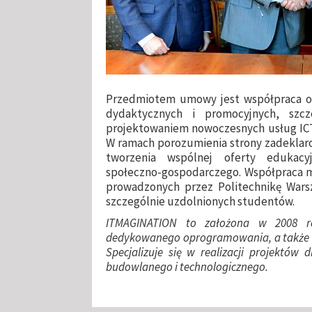
Przedmiotem umowy jest współpraca o
dydaktycznych i promocyjnych, szc
projektowaniem nowoczesnych usług ICT
W ramach porozumienia strony zadeklaro
tworzenia wspólnej oferty edukacy
społeczno-gospodarczego. Współpraca m
prowadzonych przez Politechnikę War
szczególnie uzdolnionych studentów.
ITMAGINATION to założona w 2008 ro
dedykowanego oprogramowania, a także św
Specjalizuje się w realizacji projektów 
budowlanego i technologicznego.