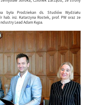
zemysław Soroka, Członek Zarządu, ze strony
na była Prodziekan ds. Studiów Wydziału
r hab. inż. Katarzyna Rostek, prof. PW oraz ze
 Industry Lead Adam Kępa.