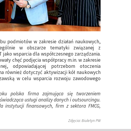
bu podmiotów w zakresie działań naukowych,
zególnie w obszarze tematyki związanej z
 jako wsparcia dla współczesnego zarządzania.
wały chęć podjęcia współpracy m.in. w zakresie
jnej, odpowiadającej potrzebom otoczenia
a również dotyczyć aktywizacji kół naukowych
szawską w celu wsparcia rozwoju zawodowego
ku polska firma zajmująca się tworzeniem
iadcząca usługi analizy danych i outsourcingu.
dla instytucji finansowych, firm z sektora FMCG,
Zdjęcia: Biuletyn PW