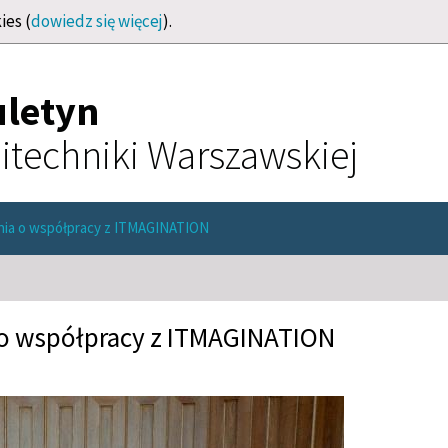
ies (
dowiedz się więcej
).
uletyn
itechniki Warszawskiej
nia o współpracy z ITMAGINATION
 o współpracy z ITMAGINATION