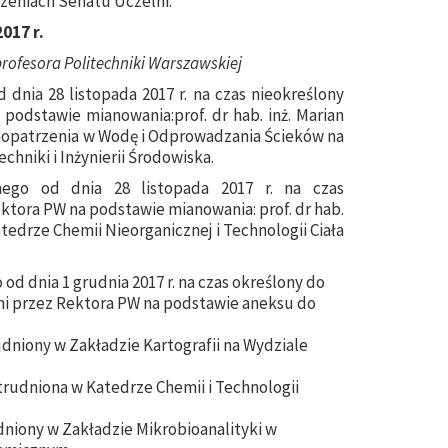
zeniach Senatu Uczelni.
017 r.
rofesora Politechniki Warszawskiej
dnia 28 listopada 2017 r. na czas nieokreślony
podstawie mianowania:prof. dr hab. inż. Marian
aopatrzenia w Wodę i Odprowadzania Ścieków na
hniki i Inżynierii Środowiska.
nego od dnia 28 listopada 2017 r. na czas
ktora PW na podstawie mianowania: prof. dr hab.
tedrze Chemii Nieorganicznej i Technologii Ciała
d dnia 1 grudnia 2017 r. na czas określony do
ieni przez Rektora PW na podstawie aneksu do
trudniony w Zakładzie Kartografii na Wydziale
trudniona w Katedrze Chemii i Technologii
rudniony w Zakładzie Mikrobioanalityki w