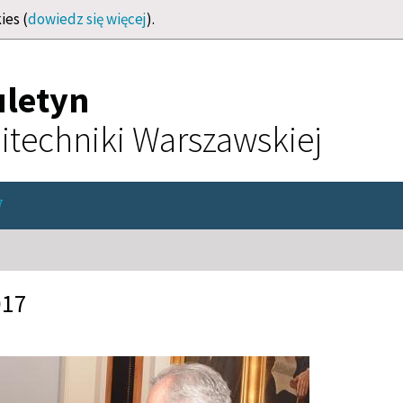
ies (
dowiedz się więcej
).
uletyn
itechniki Warszawskiej
7
017