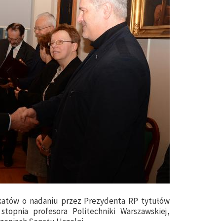
katów o nadaniu przez Prezydenta RP tytułów
topnia profesora Politechniki Warszawskiej,