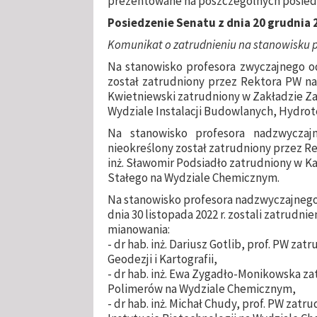
prezentowane na poszczególnych posied
Posiedzenie Senatu z dnia 20 grudnia 2
Komunikat o zatrudnieniu na stanowisku p
Na stanowisko profesora zwyczajnego od 
został zatrudniony przez Rektora PW na 
Kwietniewski zatrudniony w Zakładzie Z
Wydziale Instalacji Budowlanych, Hydrotec
Na stanowisko profesora nadzwyczaj
nieokreślony został zatrudniony przez Re
inż. Sławomir Podsiadło zatrudniony w Ka
Stałego na Wydziale Chemicznym.
Na stanowisko profesora nadzwyczajnego o
dnia 30 listopada 2022 r. zostali zatrudn
mianowania:
- dr hab. inż. Dariusz Gotlib, prof. PW za
Geodezji i Kartografii,
- dr hab. inż. Ewa Zygadło-Monikowska za
Polimerów na Wydziale Chemicznym,
- dr hab. inż. Michał Chudy, prof. PW zat