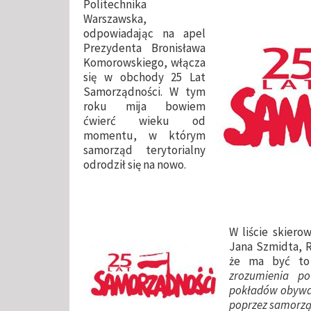
Politechnika
Warszawska,
odpowiadając na apel
Prezydenta Bronisława
Komorowskiego, włącza
się w obchody 25 Lat
Samorządności. W tym
roku mija bowiem
ćwierć wieku od
momentu, w którym
samorząd terytorialny
odrodził się na nowo.
W liście skiero
Jana Szmidta, R
że ma być t
zrozumienia po
pokładów obywat
poprzez samorz