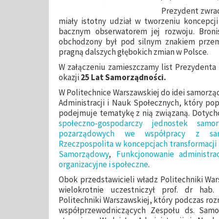
Prezydent zwrac
miały istotny udział w tworzeniu koncepcji
bacznym obserwatorem jej rozwoju. Broni
obchodzony był pod silnym znakiem przemi
pragną dalszych głębokich zmian w Polsce.
W załączeniu zamieszczamy list Prezydenta
okazji
25 Lat Samorządności.
W Politechnice Warszawskiej do idei samorzą
Administracji i Nauk Społecznych, który po
podejmuje tematykę z nią związaną. Dotychcz
społeczno-gospodarczy jednostek samor
pozarządowych we współpracy z sam
Rzeczpospolita w koncepcjach transformacji 
Samorządowy
,
Funkcjonowanie administra
organizacyjne i społeczne
.
Obok przedstawicieli władz Politechniki Wa
wielokrotnie uczestniczył prof. dr hab.
Politechniki Warszawskiej, który podczas ro
współprzewodniczących Zespołu ds. Samo